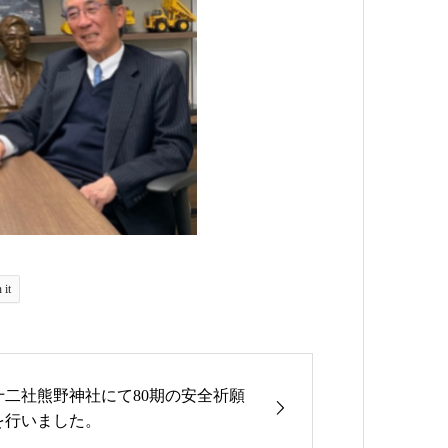
 it
十二社熊野神社にて80期の安全祈願
を行いました。