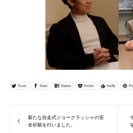
Tweet
Share
Hatena
Pocket
feedly
Pin
新たな自走式ジョークラッシャの安
全祈願を行いました。